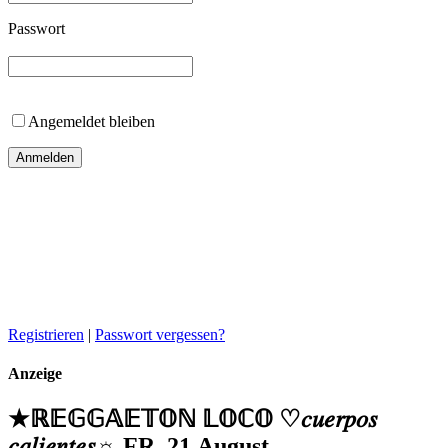
Passwort
Angemeldet bleiben
Registrieren
|
Passwort vergessen?
Anzeige
★ℝ𝔼𝔾𝔾𝔸𝔼𝕋𝕆ℕ 𝕃𝕆ℂ𝕆 ♡𝑐𝑢𝑒𝑟𝑝𝑜𝑠
𝑐𝑎𝑙𝑖𝑒𝑛𝑡𝑒𝑠☼ FR. 21.August