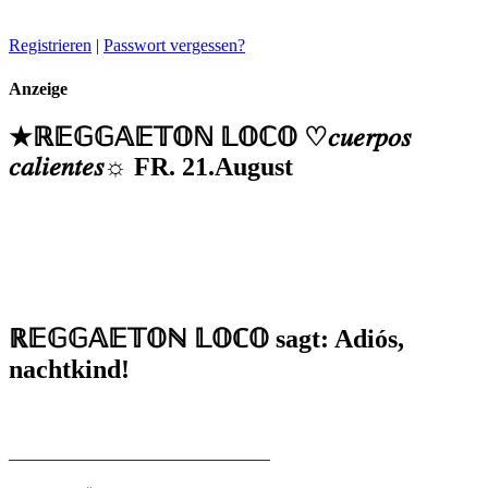
Registrieren
|
Passwort vergessen?
Anzeige
★ℝ𝔼𝔾𝔾𝔸𝔼𝕋𝕆ℕ 𝕃𝕆ℂ𝕆 ♡𝑐𝑢𝑒𝑟𝑝𝑜𝑠
𝑐𝑎𝑙𝑖𝑒𝑛𝑡𝑒𝑠☼ FR. 21.August
ℝ𝔼𝔾𝔾𝔸𝔼𝕋𝕆ℕ 𝕃𝕆ℂ𝕆
sagt: Adiós,
nachtkind!
______________________________