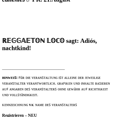
ℝ𝔼𝔾𝔾𝔸𝔼𝕋𝕆ℕ 𝕃𝕆ℂ𝕆
sagt: Adiós,
nachtkind!
______________________________
ʜɪɴᴡᴇɪꜱ:
ꜰüʀ ᴅɪᴇ ᴠᴇʀᴀɴꜱᴛᴀʟᴛᴜɴɢ ɪꜱᴛ ᴀʟʟᴇɪɴᴇ ᴅᴇʀ ᴊᴇᴡᴇɪʟɪɢᴇ
ᴠᴇʀᴀɴꜱᴛᴀʟᴛᴇʀ ᴠᴇʀᴀɴᴛᴡᴏʀᴛʟɪᴄʜ. ɢʀᴀꜰɪᴋᴇɴ ᴜɴᴅ ɪɴʜᴀʟᴛᴇ ʙᴀꜱɪᴇʀᴇɴ
ᴀᴜꜰ ᴀɴɢᴀʙᴇɴ ᴅᴇꜱ ᴠᴇʀᴀɴꜱᴛᴀʟᴛᴇʀꜱ ᴏʜɴᴇ ɢᴇᴡäʜʀ ᴀᴜꜰ ʀɪᴄʜᴛɪɢᴋᴇɪᴛ
ᴜɴᴅ ᴠᴏʟʟꜱᴛäɴᴅɪɢᴋᴇɪᴛ.
ᴋᴇɴɴᴢᴇɪᴄʜɴᴜɴɢ
ᴠᴀ
: ɴᴀᴍᴇ ᴅᴇꜱ ᴠᴇʀᴀɴꜱᴛᴀʟᴛᴇʀꜱ
Registrieren – NEU