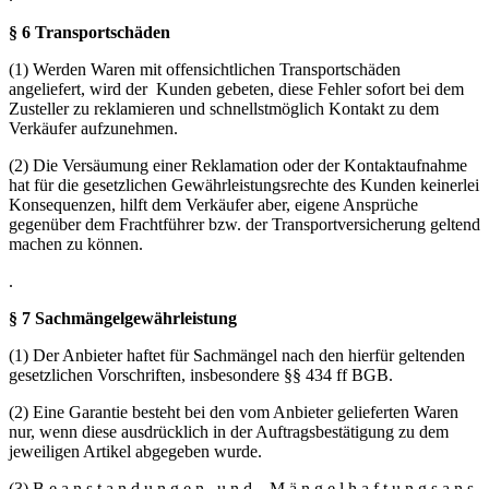
§ 6 Transportschäden
(1) Werden Waren mit offensichtlichen Transportschäden
angeliefert, wird der Kunden gebeten, diese Fehler sofort bei dem
Zusteller zu reklamieren und schnellstmöglich Kontakt zu dem
Verkäufer aufzunehmen.
(2) Die Versäumung einer Reklamation oder der Kontaktaufnahme
hat für die gesetzlichen Gewährleistungsrechte des Kunden keinerlei
Konsequenzen, hilft dem Verkäufer aber, eigene Ansprüche
gegenüber dem Frachtführer bzw. der Transportversicherung geltend
machen zu können.
.
§ 7 Sachmängelgewährleistung
(1) Der Anbieter haftet für Sachmängel nach den hierfür geltenden
gesetzlichen Vorschriften, insbesondere §§ 434 ff BGB.
(2) Eine Garantie besteht bei den vom Anbieter gelieferten Waren
nur, wenn diese ausdrücklich in der Auftragsbestätigung zu dem
jeweiligen Artikel abgegeben wurde.
(3) B e a n s t a n d u n g e n u n d M ä n g e l h a f t u n g s a n s